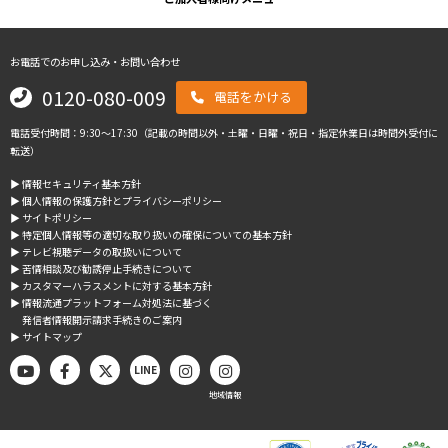
お電話でのお申し込み・お問い合わせ
0120-080-009
電話をかける
電話受付時間：9:30～17:30（記載の時間以外・土曜・日曜・祝日・指定休業日は時間外受付に
転送）
▶︎ 情報セキュリティ基本方針
▶︎ 個人情報の保護方針とプライバシーポリシー
▶︎ サイトポリシー
▶︎ 特定個人情報等の適切な取り扱いの確保についての基本方針
▶︎ テレビ視聴データの取扱いについて
▶︎ 苦情相談及び勧誘停止手続きについて
▶︎ カスタマーハラスメントに対する基本方針
▶︎ 情報流通プラットフォーム対処法に基づく
発信者情報開示請求手続きのご案内
▶︎ サイトマップ
LINE
地域情報