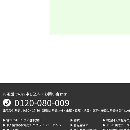
お電話でのお申し込み・お問い合わせ
0120-080-009
電話受付時間：9:30～17:30（記載の時間以外・土曜・日曜・祝日・指定休業日は時間外受付に
▶︎ 情報セキュリティ基本方針
▶︎ 約款
▶︎ 特定個人情報等
▶︎ 個人情報の保護方針とプライバシーポリシー
▶︎ 番組審議会
▶︎ テレビ視聴デー
▶︎ サイトポリシー
▶︎ 番組基準について
▶︎ 苦情相談及び勧