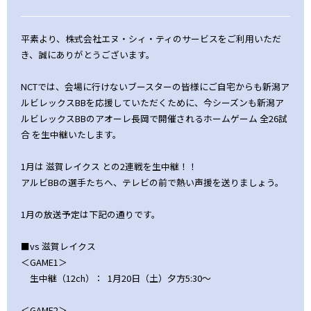
平素より、株式会社エヌ・シィ・ティのサービスをご利用いただ
き、誠にありがとうございます。
NCTでは、会場に行けないブースターの皆様にご自宅からも新潟ア
ルビレックスBBを応援していただくために、今シーズンも新潟ア
ルビレックスBBのアオーレ長岡で開催されるホームゲーム 全26試
合 を生中継いたします。
1月は 滋賀レイクス との2連戦を生中継！！
アルビBBの選手たちへ、テレビの前で熱い声援を送りましょう。
1月の放送予定は下記の通りです。
■vs 滋賀レイクス
＜GAME1＞
生中継（12ch）： 1月20日（土）夕方5:30～
＜GAME2＞