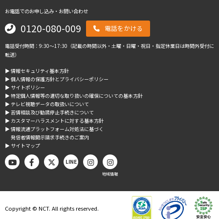
お電話でのお申し込み・お問い合わせ
0120-080-009
電話をかける
電話受付時間：9:30～17:30（記載の時間以外・土曜・日曜・祝日・指定休業日は時間外受付に
転送）
▶︎ 情報セキュリティ基本方針
▶︎ 個人情報の保護方針とプライバシーポリシー
▶︎ サイトポリシー
▶︎ 特定個人情報等の適切な取り扱いの確保についての基本方針
▶︎ テレビ視聴データの取扱いについて
▶︎ 苦情相談及び勧誘停止手続きについて
▶︎ カスタマーハラスメントに対する基本方針
▶︎ 情報流通プラットフォーム対処法に基づく
発信者情報開示請求手続きのご案内
▶︎ サイトマップ
LINE
地域情報
Copyright © NCT. All rights reserved.