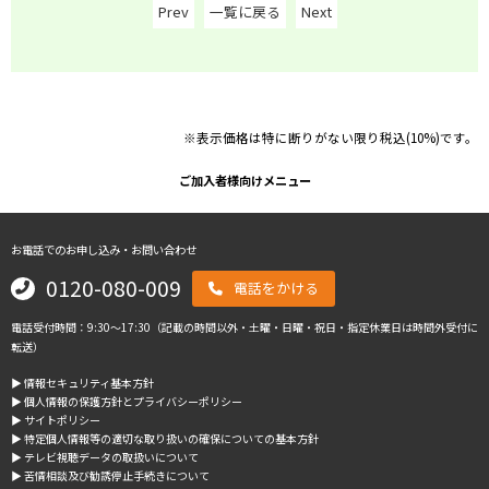
Prev
一覧に戻る
Next
※表示価格は特に断りがない限り税込(10%)です。
ご加入者様向けメニュー
お電話でのお申し込み・お問い合わせ
0120-080-009
電話をかける
電話受付時間：9:30～17:30（記載の時間以外・土曜・日曜・祝日・指定休業日は時間外受付に
転送）
▶︎ 情報セキュリティ基本方針
▶︎ 個人情報の保護方針とプライバシーポリシー
▶︎ サイトポリシー
▶︎ 特定個人情報等の適切な取り扱いの確保についての基本方針
▶︎ テレビ視聴データの取扱いについて
▶︎ 苦情相談及び勧誘停止手続きについて