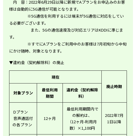
内 容：
2022
年
6
月
29
日以降に新規で
A
プランをお申込みのお客
様は自動的に
5G
通信が可能となります。
※
5G
通信を利用するには端末が
5G
通信に対応をしてい
る必要がございます。
また、5Gの通信速度及び対応エリアはKDDIに準じま
す。
※すでに
A
プランをご利用中のお客様は
7
月初旬から中旬
にかけ随時、対象となります。
▼違約金（契約解除料）の廃止
現在
廃止時期
最低利用
違約金（契約解除
対象プラン
期間
料）
最低利用期間内で
Dプラン
の解約は、
2022年7月
音声通話付
12ヶ月
（12ヶ月-利用月
1日以降
の各プラン
数）×1,100円