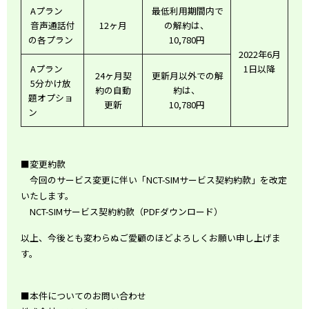
Aプラン
最低利用期間内で
音声通話付
12ヶ月
の解約は、
の各プラン
10,780円
2022年6月
Aプラン
1日以降
24ヶ月契
更新月以外での解
5分かけ放
約の自動
約は、
題オプショ
更新
10,780円
ン
■変更約款
今回のサービス変更に伴い「NCT-SIMサービス契約約款」を改定
いたします。
NCT-SIMサービス契約約款（
PDFダウンロード
）
以上、今後とも変わらぬご愛顧のほどよろしくお願い申し上げま
す。
■本件についてのお問い合わせ