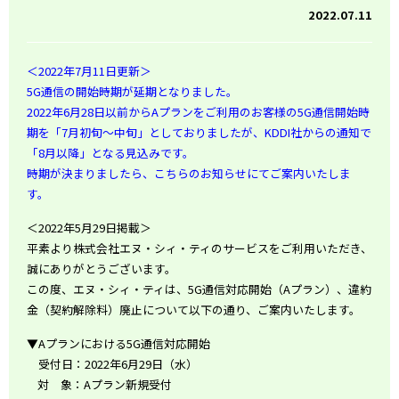
2022.07.11
＜2022年7月11日更新＞
5G通信の開始時期が延期となりました。
2022年6月28日以前からAプランをご利用のお客様の5G通信開始時
期を「7月初旬～中旬」としておりましたが、KDDI社からの通知で
「8月以降」となる見込みです。
時期が決まりましたら、こちらのお知らせにてご案内いたしま
す。
＜2022年5月29日掲載＞
平素より株式会社エヌ・シィ・ティのサービスをご利用いただき、
誠にありがとうございます。
この度、エヌ・シィ・ティは、
5G
通信対応開始（
A
プラン）、違約
金（契約解除料）廃止について以下の通り、ご案内いたします。
▼Aプランにおける
5G
通信対応開始
受付日：
2022
年
6
月
29
日（水）
対 象：
A
プラン新規受付