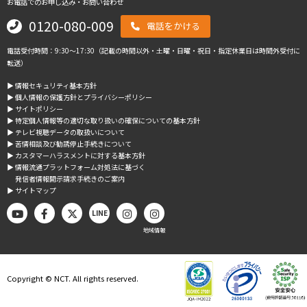
お電話でのお申し込み・お問い合わせ
0120-080-009
電話をかける
電話受付時間：9:30～17:30（記載の時間以外・土曜・日曜・祝日・指定休業日は時間外受付に
転送）
▶︎ 情報セキュリティ基本方針
▶︎ 個人情報の保護方針とプライバシーポリシー
▶︎ サイトポリシー
▶︎ 特定個人情報等の適切な取り扱いの確保についての基本方針
▶︎ テレビ視聴データの取扱いについて
▶︎ 苦情相談及び勧誘停止手続きについて
▶︎ カスタマーハラスメントに対する基本方針
▶︎ 情報流通プラットフォーム対処法に基づく
発信者情報開示請求手続きのご案内
▶︎ サイトマップ
LINE
地域情報
Copyright © NCT. All rights reserved.