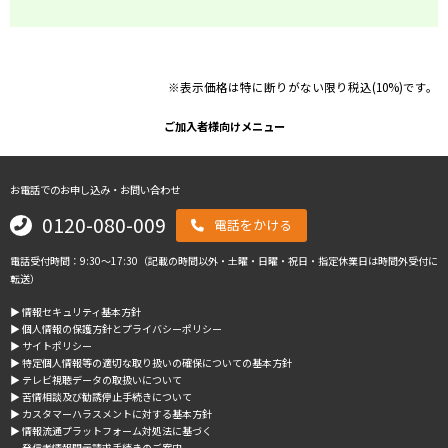
※表示価格は特に断りがない限り税込(10%)です。
ご加入者様向けメニュー
お電話でのお申し込み・お問い合わせ
0120-080-009
電話をかける
電話受付時間：9:30～17:30（記載の時間以外・土曜・日曜・祝日・指定休業日は時間外受付に
転送）
▶︎ 情報セキュリティ基本方針
▶︎ 個人情報の保護方針とプライバシーポリシー
▶︎ サイトポリシー
▶︎ 特定個人情報等の適切な取り扱いの確保についての基本方針
▶︎ テレビ視聴データの取扱いについて
▶︎ 苦情相談及び勧誘停止手続きについて
▶︎ カスタマーハラスメントに対する基本方針
▶︎ 情報流通プラットフォーム対処法に基づく
発信者情報開示請求手続きのご案内