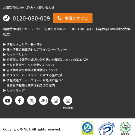
お電話でのお申し込み・お問い合わせ
0120-080-009
電話をかける
電話受付時間：9:30～17:30（記載の時間以外・土曜・日曜・祝日・指定休業日は時間外受付に
転送）
▶︎ 情報セキュリティ基本方針
▶︎ 個人情報の保護方針とプライバシーポリシー
▶︎ サイトポリシー
▶︎ 特定個人情報等の適切な取り扱いの確保についての基本方針
▶︎ テレビ視聴データの取扱いについて
▶︎ 苦情相談及び勧誘停止手続きについて
▶︎ カスタマーハラスメントに対する基本方針
▶︎ 情報流通プラットフォーム対処法に基づく
発信者情報開示請求手続きのご案内
▶︎ サイトマップ
LINE
地域情報
Copyright © NCT. All rights reserved.