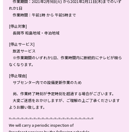
作業期間：2021年2月9日(火) から2021年2月11日(木)までのいず
れか1日
作業時間：午前1時 から 午前5時まで
[停止対象]
長岡市 和島地域・寺泊地域
[停止サービス]
放送サービス
※作業期間のいずれか1日、作業時間内に断続的にテレビが映ら
なくなります。
[停止理由]
サブセンター内での設備更新作業のため
尚、作業終了時刻が予定時刻を超過する場合がございます。
大変ご迷惑をおかけしますが、ご理解の上ご了承くださいます
ようお願い致します。
=–=–=–=–=–=–=–=–=–=–=–=–=–=–=–=–=–=–=–=–=
We will carry a periodic inspection of
Broadcast services by the following schedule.