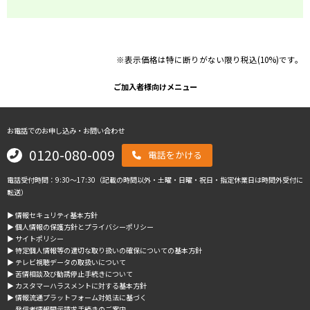
※表示価格は特に断りがない限り税込(10%)です。
ご加入者様向けメニュー
お電話でのお申し込み・お問い合わせ
0120-080-009
電話をかける
電話受付時間：9:30～17:30（記載の時間以外・土曜・日曜・祝日・指定休業日は時間外受付に
転送）
▶︎ 情報セキュリティ基本方針
▶︎ 個人情報の保護方針とプライバシーポリシー
▶︎ サイトポリシー
▶︎ 特定個人情報等の適切な取り扱いの確保についての基本方針
▶︎ テレビ視聴データの取扱いについて
▶︎ 苦情相談及び勧誘停止手続きについて
▶︎ カスタマーハラスメントに対する基本方針
▶︎ 情報流通プラットフォーム対処法に基づく
発信者情報開示請求手続きのご案内