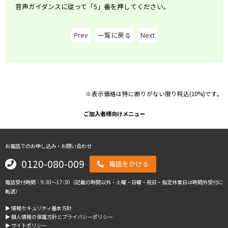
音声ガイダンスに従って「5」番を押してください。
Prev
一覧に戻る
Next
※表示価格は特に断りがない限り税込(10%)です。
ご加入者様向けメニュー
お電話でのお申し込み・お問い合わせ
0120-080-009
電話をかける
電話受付時間：9:30～17:30（記載の時間以外・土曜・日曜・祝日・指定休業日は時間外受付に
転送）
▶︎ 情報セキュリティ基本方針
▶︎ 個人情報の保護方針とプライバシーポリシー
▶︎ サイトポリシー