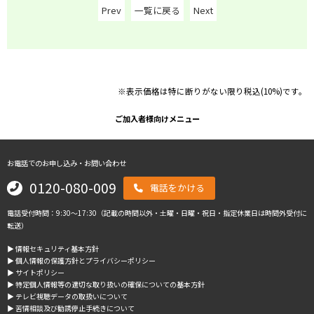
Prev
一覧に戻る
Next
※表示価格は特に断りがない限り税込(10%)です。
ご加入者様向けメニュー
お電話でのお申し込み・お問い合わせ
0120-080-009
電話をかける
電話受付時間：9:30～17:30（記載の時間以外・土曜・日曜・祝日・指定休業日は時間外受付に
転送）
▶︎ 情報セキュリティ基本方針
▶︎ 個人情報の保護方針とプライバシーポリシー
▶︎ サイトポリシー
▶︎ 特定個人情報等の適切な取り扱いの確保についての基本方針
▶︎ テレビ視聴データの取扱いについて
▶︎ 苦情相談及び勧誘停止手続きについて