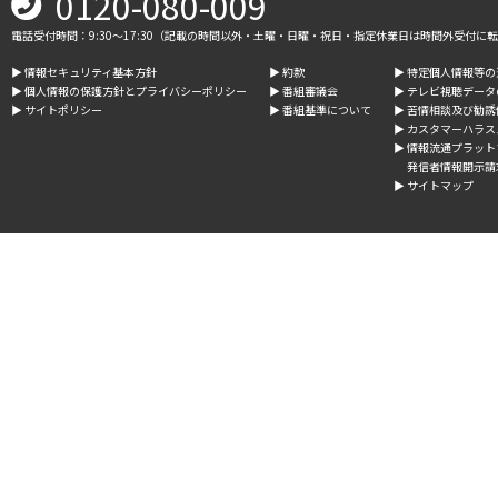
0120-080-009
電話受付時間：9:30～17:30（記載の時間以外・土曜・日曜・祝日・指定休業日は時間外受付に
▶︎ 情報セキュリティ基本方針
▶︎ 約款
▶︎ 特定個人情報等
▶︎ 個人情報の保護方針とプライバシーポリシー
▶︎ 番組審議会
▶︎ テレビ視聴デー
▶︎ サイトポリシー
▶︎ 番組基準について
▶︎ 苦情相談及び勧
▶︎ カスタマーハラ
▶︎ 情報流通プラッ
発信者情報開示請
▶︎ サイトマップ