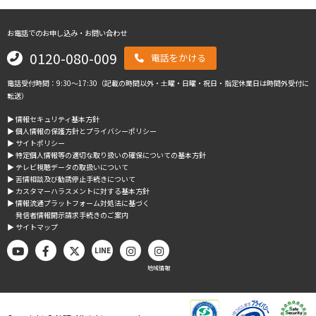
お電話でのお申し込み・お問い合わせ
0120-080-009
電話をかける
電話受付時間：9:30～17:30（記載の時間以外・土曜・日曜・祝日・指定休業日は時間外受付に
転送）
▶︎ 情報セキュリティ基本方針
▶︎ 個人情報の保護方針とプライバシーポリシー
▶︎ サイトポリシー
▶︎ 特定個人情報等の適切な取り扱いの確保についての基本方針
▶︎ テレビ視聴データの取扱いについて
▶︎ 苦情相談及び勧誘停止手続きについて
▶︎ カスタマーハラスメントに対する基本方針
▶︎ 情報流通プラットフォーム対処法に基づく
発信者情報開示請求手続きのご案内
▶︎ サイトマップ
LINE
地域情報