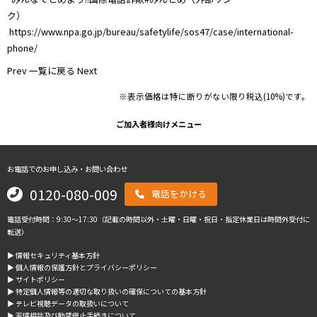
ク）
https://www.npa.go.jp/bureau/safetylife/sos47/case/international-
phone/
Prev
一覧に戻る
Next
※表示価格は特に断りがない限り税込(10%)です。
ご加入者様向けメニュー
お電話でのお申し込み・お問い合わせ
0120-080-009
電話をかける
電話受付時間：9:30～17:30（記載の時間以外・土曜・日曜・祝日・指定休業日は時間外受付に
転送）
▶︎ 情報セキュリティ基本方針
▶︎ 個人情報の保護方針とプライバシーポリシー
▶︎ サイトポリシー
▶︎ 特定個人情報等の適切な取り扱いの確保についての基本方針
▶︎ テレビ視聴データの取扱いについて
▶︎ 苦情相談及び勧誘停止手続きについて