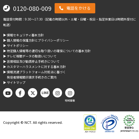
0120-080-009
電話をかける
電話受付時間：9:30～17:30（記載の時間以外・土曜・日曜・祝日・指定休業日は時間外受付に
転送）
▶︎ 情報セキュリティ基本方針
▶︎ 個人情報の保護方針とプライバシーポリシー
▶︎ サイトポリシー
▶︎ 特定個人情報等の適切な取り扱いの確保についての基本方針
▶︎ テレビ視聴データの取扱いについて
▶︎ 苦情相談及び勧誘停止手続きについて
▶︎ カスタマーハラスメントに対する基本方針
▶︎ 情報流通プラットフォーム対処法に基づく
発信者情報開示請求手続きのご案内
▶︎ サイトマップ
LINE
地域情報
Copyright © NCT. All rights reserved.