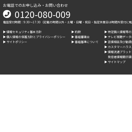
お電話でのお申し込み・お問い合わせ
0120-080-009
電話受付時間：9:30～17:30（記載の時間以外・土曜・日曜・祝日・指定休業日は時間外受付に
▶︎ 情報セキュリティ基本方針
▶︎ 約款
▶︎ 特定個人情報等
▶︎ 個人情報の保護方針とプライバシーポリシー
▶︎ 番組審議会
▶︎ テレビ視聴デー
▶︎ サイトポリシー
▶︎ 番組基準について
▶︎ 苦情相談及び勧
▶︎ カスタマーハラ
▶︎ 情報流通プラッ
発信者情報開示請
▶︎ サイトマップ