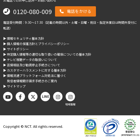
お電話でのお申し込み・お問い合わせ
0120-080-009
電話をかける
電話受付時間：9:30～17:30（記載の時間以外・土曜・日曜・祝日・指定休業日は時間外受付に
転送）
▶︎ 情報セキュリティ基本方針
▶︎ 個人情報の保護方針とプライバシーポリシー
▶︎ サイトポリシー
▶︎ 特定個人情報等の適切な取り扱いの確保についての基本方針
▶︎ テレビ視聴データの取扱いについて
▶︎ 苦情相談及び勧誘停止手続きについて
▶︎ カスタマーハラスメントに対する基本方針
▶︎ 情報流通プラットフォーム対処法に基づく
発信者情報開示請求手続きのご案内
▶︎ サイトマップ
LINE
地域情報
Copyright © NCT. All rights reserved.