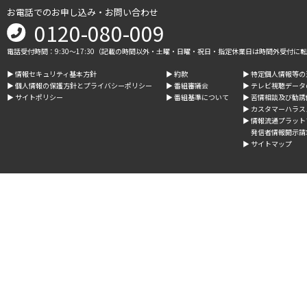
お電話でのお申し込み・お問い合わせ
0120-080-009
電話受付時間：9:30～17:30（記載の時間以外・土曜・日曜・祝日・指定休業日は時間外受付に
▶︎ 情報セキュリティ基本方針
▶︎ 約款
▶︎ 特定個人情報等
▶︎ 個人情報の保護方針とプライバシーポリシー
▶︎ 番組審議会
▶︎ テレビ視聴デー
▶︎ サイトポリシー
▶︎ 番組基準について
▶︎ 苦情相談及び勧
▶︎ カスタマーハラ
▶︎ 情報流通プラッ
発信者情報開示請
▶︎ サイトマップ