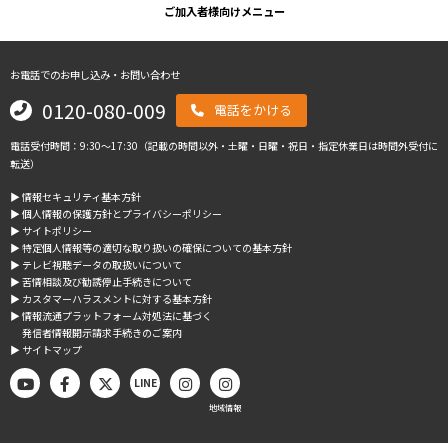
ご加入者様向けメニュー
お電話でのお申し込み・お問い合わせ
0120-080-009
電話をかける
電話受付時間：9:30～17:30（記載の時間以外・土曜・日曜・祝日・指定休業日は時間外受付に
転送）
▶︎ 情報セキュリティ基本方針
▶︎ 個人情報の保護方針とプライバシーポリシー
▶︎ サイトポリシー
▶︎ 特定個人情報等の適切な取り扱いの確保についての基本方針
▶︎ テレビ視聴データの取扱いについて
▶︎ 苦情相談及び勧誘停止手続きについて
▶︎ カスタマーハラスメントに対する基本方針
▶︎ 情報流通プラットフォーム対処法に基づく
発信者情報開示請求手続きのご案内
▶︎ サイトマップ
LINE
地域情報