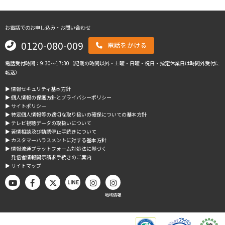
お電話でのお申し込み・お問い合わせ
0120-080-009
電話をかける
電話受付時間：9:30～17:30（記載の時間以外・土曜・日曜・祝日・指定休業日は時間外受付に
転送）
▶︎ 情報セキュリティ基本方針
▶︎ 個人情報の保護方針とプライバシーポリシー
▶︎ サイトポリシー
▶︎ 特定個人情報等の適切な取り扱いの確保についての基本方針
▶︎ テレビ視聴データの取扱いについて
▶︎ 苦情相談及び勧誘停止手続きについて
▶︎ カスタマーハラスメントに対する基本方針
▶︎ 情報流通プラットフォーム対処法に基づく
発信者情報開示請求手続きのご案内
▶︎ サイトマップ
LINE
地域情報