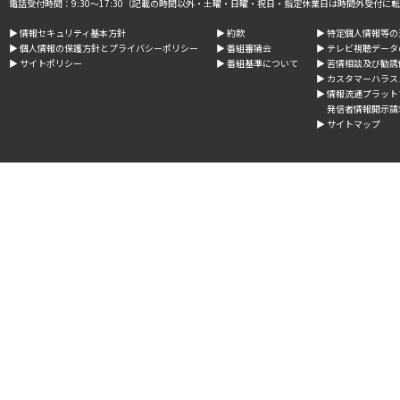
電話受付時間：9:30～17:30（記載の時間以外・土曜・日曜・祝日・指定休業日は時間外受付に
▶︎ 情報セキュリティ基本方針
▶︎ 約款
▶︎ 特定個人情報等
▶︎ 個人情報の保護方針とプライバシーポリシー
▶︎ 番組審議会
▶︎ テレビ視聴デー
▶︎ サイトポリシー
▶︎ 番組基準について
▶︎ 苦情相談及び勧
▶︎ カスタマーハラ
▶︎ 情報流通プラッ
発信者情報開示請
▶︎ サイトマップ