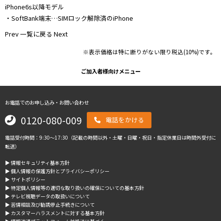
iPhone6s以降モデル
・SoftBank端末…SIMロック解除済のiPhone
Prev
一覧に戻る
Next
※表示価格は特に断りがない限り税込(10%)です。
ご加入者様向けメニュー
お電話でのお申し込み・お問い合わせ
0120-080-009
電話をかける
電話受付時間：9:30～17:30（記載の時間以外・土曜・日曜・祝日・指定休業日は時間外受付に
転送）
▶︎ 情報セキュリティ基本方針
▶︎ 個人情報の保護方針とプライバシーポリシー
▶︎ サイトポリシー
▶︎ 特定個人情報等の適切な取り扱いの確保についての基本方針
▶︎ テレビ視聴データの取扱いについて
▶︎ 苦情相談及び勧誘停止手続きについて
▶︎ カスタマーハラスメントに対する基本方針