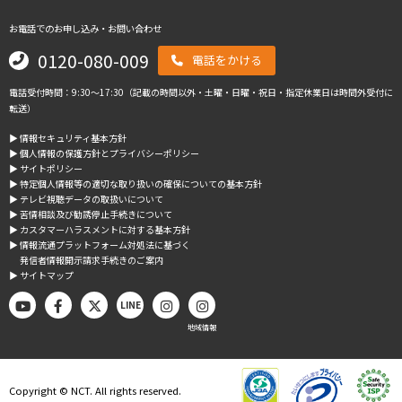
お電話でのお申し込み・お問い合わせ
0120-080-009
電話をかける
電話受付時間：9:30～17:30（記載の時間以外・土曜・日曜・祝日・指定休業日は時間外受付に
転送）
▶︎ 情報セキュリティ基本方針
▶︎ 個人情報の保護方針とプライバシーポリシー
▶︎ サイトポリシー
▶︎ 特定個人情報等の適切な取り扱いの確保についての基本方針
▶︎ テレビ視聴データの取扱いについて
▶︎ 苦情相談及び勧誘停止手続きについて
▶︎ カスタマーハラスメントに対する基本方針
▶︎ 情報流通プラットフォーム対処法に基づく
発信者情報開示請求手続きのご案内
▶︎ サイトマップ
LINE
地域情報
Copyright © NCT. All rights reserved.