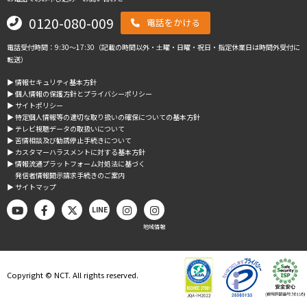
0120-080-009
電話をかける
電話受付時間：9:30～17:30（記載の時間以外・土曜・日曜・祝日・指定休業日は時間外受付に
転送）
▶︎ 情報セキュリティ基本方針
▶︎ 個人情報の保護方針とプライバシーポリシー
▶︎ サイトポリシー
▶︎ 特定個人情報等の適切な取り扱いの確保についての基本方針
▶︎ テレビ視聴データの取扱いについて
▶︎ 苦情相談及び勧誘停止手続きについて
▶︎ カスタマーハラスメントに対する基本方針
▶︎ 情報流通プラットフォーム対処法に基づく
発信者情報開示請求手続きのご案内
▶︎ サイトマップ
LINE
地域情報
Copyright © NCT. All rights reserved.