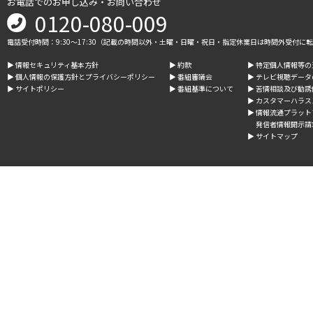
お電話でのお申し込み・お問い合わせ
0120-080-009
電話受付時間：9:30～17:30（記載の時間以外・土曜・日曜・祝日・指定休業日は時間外受付に
▶︎ 情報セキュリティ基本方針
▶︎ 約款
▶︎ 特定個人情報等
▶︎ 個人情報の保護方針とプライバシーポリシー
▶︎ 番組審議会
▶︎ テレビ視聴デー
▶︎ サイトポリシー
▶︎ 番組基準について
▶︎ 苦情相談及び勧
▶︎ カスタマーハラ
▶︎ 情報流通プラッ
発信者情報開示請
▶︎ サイトマップ