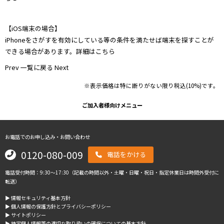
【iOS端末の場合】
iPhoneをさがすを有効にしている等の条件を満たせば端末を探すことが
できる場合があります。詳細は
こちら
Prev
一覧に戻る
Next
※表示価格は特に断りがない限り税込(10%)です。
ご加入者様向けメニュー
お電話でのお申し込み・お問い合わせ
0120-080-009
電話をかける
電話受付時間：9:30～17:30（記載の時間以外・土曜・日曜・祝日・指定休業日は時間外受付に
転送）
▶︎ 情報セキュリティ基本方針
▶︎ 個人情報の保護方針とプライバシーポリシー
▶︎ サイトポリシー
▶︎ 特定個人情報等の適切な取り扱いの確保についての基本方針