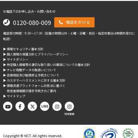
お電話でのお申し込み・お問い合わせ
0120-080-009
電話をかける
電話受付時間：9:30～17:30（記載の時間以外・土曜・日曜・祝日・指定休業日は時間外受付に
転送）
▶︎ 情報セキュリティ基本方針
▶︎ 個人情報の保護方針とプライバシーポリシー
▶︎ サイトポリシー
▶︎ 特定個人情報等の適切な取り扱いの確保についての基本方針
▶︎ テレビ視聴データの取扱いについて
▶︎ 苦情相談及び勧誘停止手続きについて
▶︎ カスタマーハラスメントに対する基本方針
▶︎ 情報流通プラットフォーム対処法に基づく
発信者情報開示請求手続きのご案内
▶︎ サイトマップ
LINE
地域情報
Copyright © NCT. All rights reserved.