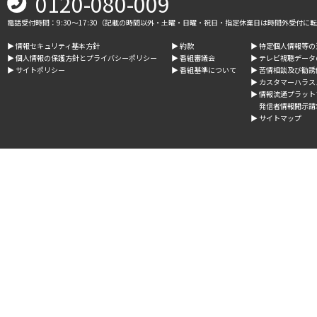
0120-080-009
電話受付時間：9:30～17:30（記載の時間以外・土曜・日曜・祝日・指定休業日は時間外受付に
▶︎ 情報セキュリティ基本方針
▶︎ 約款
▶︎ 特定個人情報等
▶︎ 個人情報の保護方針とプライバシーポリシー
▶︎ 番組審議会
▶︎ テレビ視聴デー
▶︎ サイトポリシー
▶︎ 番組基準について
▶︎ 苦情相談及び勧
▶︎ カスタマーハラ
▶︎ 情報流通プラッ
発信者情報開示請
▶︎ サイトマップ