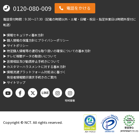
0120-080-009
電話をかける
電話受付時間：9:30～17:30（記載の時間以外・土曜・日曜・祝日・指定休業日は時間外受付に
転送）
▶︎ 情報セキュリティ基本方針
▶︎ 個人情報の保護方針とプライバシーポリシー
▶︎ サイトポリシー
▶︎ 特定個人情報等の適切な取り扱いの確保についての基本方針
▶︎ テレビ視聴データの取扱いについて
▶︎ 苦情相談及び勧誘停止手続きについて
▶︎ カスタマーハラスメントに対する基本方針
▶︎ 情報流通プラットフォーム対処法に基づく
発信者情報開示請求手続きのご案内
▶︎ サイトマップ
LINE
地域情報
Copyright © NCT. All rights reserved.