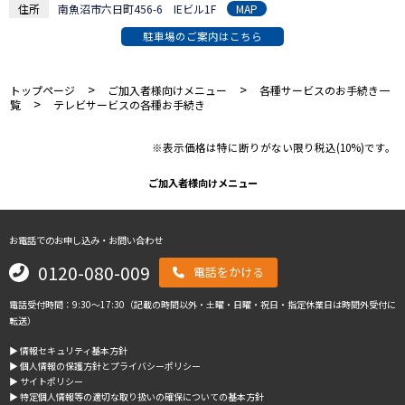
住所
南魚沼市六日町456-6 IEビル1F
MAP
駐車場のご案内はこちら
>
>
トップページ
ご加入者様向けメニュー
各種サービスのお手続き一
>
覧
テレビサービスの各種お手続き
※表示価格は特に断りがない限り税込(10%)です。
ご加入者様向けメニュー
お電話でのお申し込み・お問い合わせ
0120-080-009
電話をかける
電話受付時間：9:30～17:30（記載の時間以外・土曜・日曜・祝日・指定休業日は時間外受付に
転送）
▶︎ 情報セキュリティ基本方針
▶︎ 個人情報の保護方針とプライバシーポリシー
▶︎ サイトポリシー
▶︎ 特定個人情報等の適切な取り扱いの確保についての基本方針