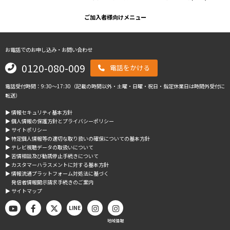
ご加入者様向けメニュー
お電話でのお申し込み・お問い合わせ
0120-080-009
電話をかける
電話受付時間：9:30～17:30（記載の時間以外・土曜・日曜・祝日・指定休業日は時間外受付に
転送）
▶︎ 情報セキュリティ基本方針
▶︎ 個人情報の保護方針とプライバシーポリシー
▶︎ サイトポリシー
▶︎ 特定個人情報等の適切な取り扱いの確保についての基本方針
▶︎ テレビ視聴データの取扱いについて
▶︎ 苦情相談及び勧誘停止手続きについて
▶︎ カスタマーハラスメントに対する基本方針
▶︎ 情報流通プラットフォーム対処法に基づく
発信者情報開示請求手続きのご案内
▶︎ サイトマップ
LINE
地域情報