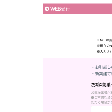
WEB受付
※NCT
※現在の
※入力さ