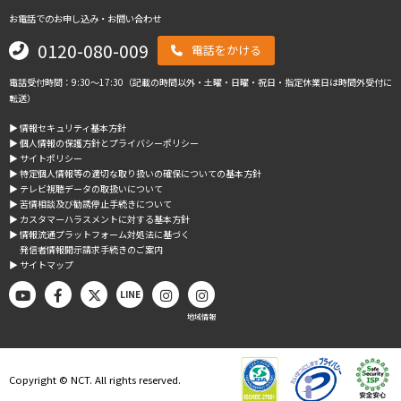
お電話でのお申し込み・お問い合わせ
0120-080-009
電話をかける
電話受付時間：9:30～17:30（記載の時間以外・土曜・日曜・祝日・指定休業日は時間外受付に
転送）
▶︎ 情報セキュリティ基本方針
▶︎ 個人情報の保護方針とプライバシーポリシー
▶︎ サイトポリシー
▶︎ 特定個人情報等の適切な取り扱いの確保についての基本方針
▶︎ テレビ視聴データの取扱いについて
▶︎ 苦情相談及び勧誘停止手続きについて
▶︎ カスタマーハラスメントに対する基本方針
▶︎ 情報流通プラットフォーム対処法に基づく
発信者情報開示請求手続きのご案内
▶︎ サイトマップ
LINE
地域情報
Copyright © NCT. All rights reserved.