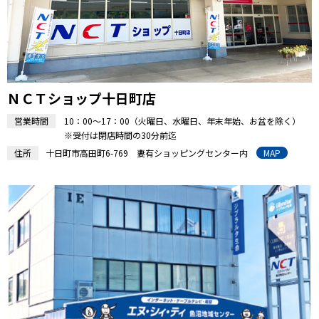
ＮＣＴショップ十日町店
営業時間
10：00～17：00（火曜日、水曜日、年末年始、お盆を除く）
※受付は閉店時間の30分前迄
住所
十日町市高田町6-769 妻有ショッピングセンター内
MAP