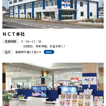
ＮＣＴ本社
営業時間
9：30～17：30
（日祝日、年末年始、お盆を除く）
住所
長岡市干場1丁目7-9
MAP