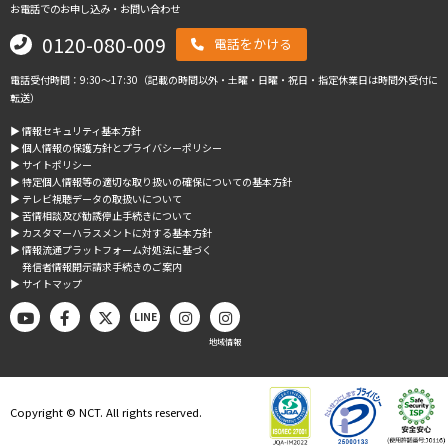
お電話でのお申し込み・お問い合わせ
0120-080-009
電話をかける
電話受付時間：9:30～17:30（記載の時間以外・土曜・日曜・祝日・指定休業日は時間外受付に
転送）
▶︎ 情報セキュリティ基本方針
▶︎ 個人情報の保護方針とプライバシーポリシー
▶︎ サイトポリシー
▶︎ 特定個人情報等の適切な取り扱いの確保についての基本方針
▶︎ テレビ視聴データの取扱いについて
▶︎ 苦情相談及び勧誘停止手続きについて
▶︎ カスタマーハラスメントに対する基本方針
▶︎ 情報流通プラットフォーム対処法に基づく
発信者情報開示請求手続きのご案内
▶︎ サイトマップ
LINE
地域情報
Copyright © NCT. All rights reserved.