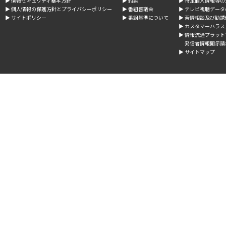
▶︎ 情報セキュリティ基本方針
▶︎ 約款
▶︎ 特定個人情報等
▶︎ 個人情報の保護方針とプライバシーポリシー
▶︎ 番組審議会
▶︎ テレビ視聴デー
▶︎ サイトポリシー
▶︎ 番組基準について
▶︎ 苦情相談及び勧
▶︎ カスタマーハラ
▶︎ 情報流通プラッ
発信者情報開示請
▶︎ サイトマップ