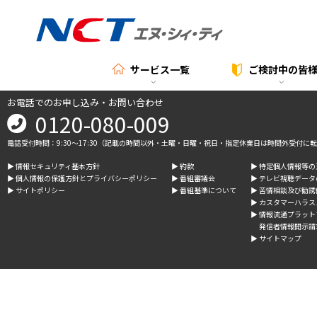
サービス一覧
ご検討中の
皆
お電話でのお申し込み・お問い合わせ
0120-080-009
電話受付時間：9:30～17:30（記載の時間以外・土曜・日曜・祝日・指定休業日は時間外受付に
▶︎ 情報セキュリティ基本方針
▶︎ 約款
▶︎ 特定個人情報等
▶︎ 個人情報の保護方針とプライバシーポリシー
▶︎ 番組審議会
▶︎ テレビ視聴デー
▶︎ サイトポリシー
▶︎ 番組基準について
▶︎ 苦情相談及び勧
▶︎ カスタマーハラ
▶︎ 情報流通プラッ
発信者情報開示請
▶︎ サイトマップ