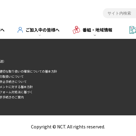
ご加入者様向けメニュー
様へ
ご加入中の皆様へ
番組・地域情報
転送）
の適切な取り扱いの確保についての基本方針
タの取扱いについて
誘停止手続きについて
スメントに対する基本方針
トフォーム対処法に基づく
求手続きのご案内
Copyright © NCT. All rights reserved.