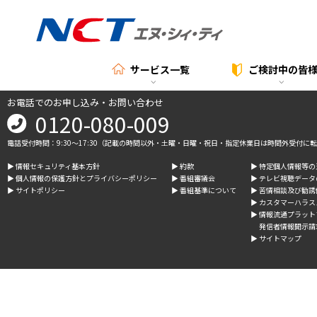
サービス一覧
ご検討中の
皆
お電話でのお申し込み・お問い合わせ
0120-080-009
電話受付時間：9:30～17:30（記載の時間以外・土曜・日曜・祝日・指定休業日は時間外受付に
▶︎ 情報セキュリティ基本方針
▶︎ 約款
▶︎ 特定個人情報等
▶︎ 個人情報の保護方針とプライバシーポリシー
▶︎ 番組審議会
▶︎ テレビ視聴デー
▶︎ サイトポリシー
▶︎ 番組基準について
▶︎ 苦情相談及び勧
▶︎ カスタマーハラ
▶︎ 情報流通プラッ
発信者情報開示請
▶︎ サイトマップ