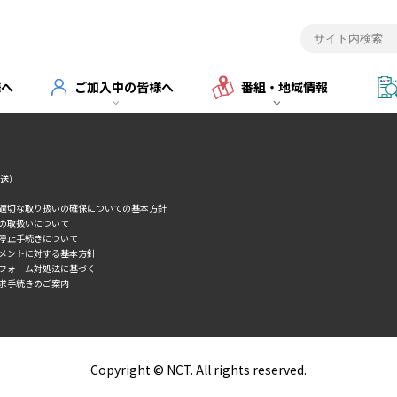
ご加入者様向けメニュー
様へ
ご加入中の皆様へ
番組・地域情報
転送）
の適切な取り扱いの確保についての基本方針
タの取扱いについて
誘停止手続きについて
スメントに対する基本方針
トフォーム対処法に基づく
求手続きのご案内
Copyright © NCT. All rights reserved.