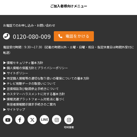
ご加入者様向けメニュー
お電話でのお申し込み・お問い合わせ
0120-080-009
電話をかける
電話受付時間：9:30～17:30（記載の時間以外・土曜・日曜・祝日・指定休業日は時間外受付に
転送）
▶︎ 情報セキュリティ基本方針
▶︎ 個人情報の保護方針とプライバシーポリシー
▶︎ サイトポリシー
▶︎ 特定個人情報等の適切な取り扱いの確保についての基本方針
▶︎ テレビ視聴データの取扱いについて
▶︎ 苦情相談及び勧誘停止手続きについて
▶︎ カスタマーハラスメントに対する基本方針
▶︎ 情報流通プラットフォーム対処法に基づく
発信者情報開示請求手続きのご案内
▶︎ サイトマップ
LINE
地域情報