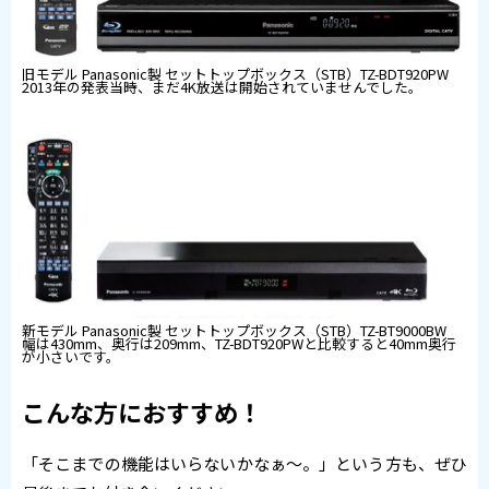
旧モデル Panasonic製 セットトップボックス（STB）TZ-BDT920PW
2013年の発表当時、まだ4K放送は開始されていませんでした。
新モデル Panasonic製 セットトップボックス（STB）TZ-BT9000BW
幅は430mm、奥行は209mm、TZ-BDT920PWと比較すると40mm奥行
が小さいです。
こんな方におすすめ！
「そこまでの機能はいらないかなぁ～。」という方も、ぜひ