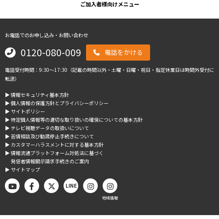
ご加入者様向けメニュー
お電話でのお申し込み・お問い合わせ
0120-080-009
電話をかける
電話受付時間：9:30～17:30（記載の時間以外・土曜・日曜・祝日・指定休業日は時間外受付に
転送）
▶︎ 情報セキュリティ基本方針
▶︎ 個人情報の保護方針とプライバシーポリシー
▶︎ サイトポリシー
▶︎ 特定個人情報等の適切な取り扱いの確保についての基本方針
▶︎ テレビ視聴データの取扱いについて
▶︎ 苦情相談及び勧誘停止手続きについて
▶︎ カスタマーハラスメントに対する基本方針
▶︎ 情報流通プラットフォーム対処法に基づく
発信者情報開示請求手続きのご案内
▶︎ サイトマップ
LINE
地域情報