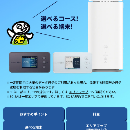
※一定期間内に大量のデータ通信のご利用があった場合、
混雑する時間帯の通信
速度を制限する場合があります
※5Gは一部エリアでの提供です。
詳しくは
エリアマップ
でご確認ください。
※5G SAは一部エリアで提供しています。
5G SA契約でご利用いただけます。
おすすめポイント
料金
エリアマップ
選べる端末
※UQWiMAXサイト