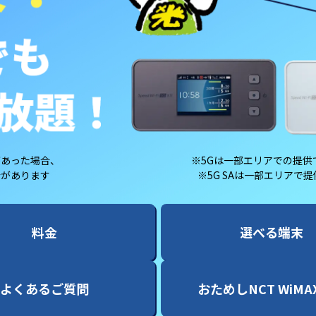
があった場合、
※5Gは一部エリアでの提供
合があります
※5G SAは一部エリアで
料金
選べる端末
よくあるご質問
おためしNCT WiMA