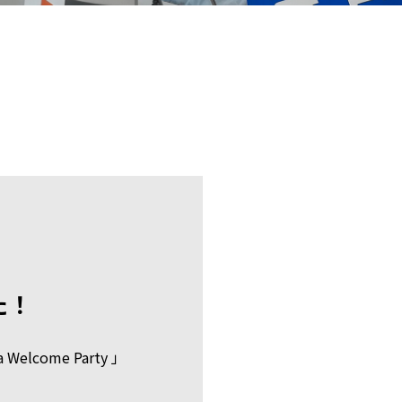
した！
come Party 」