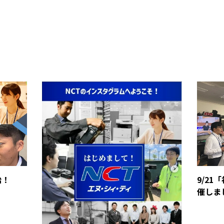
始！
9/2
催しま