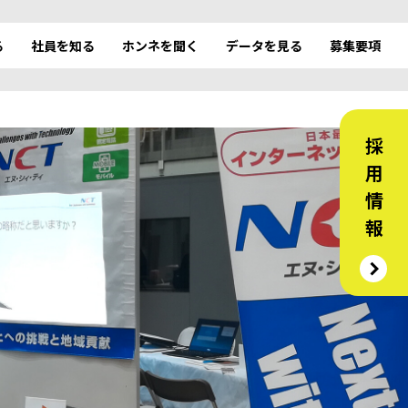
る
社員を知る
ホンネを聞く
データを見る
募集要項
採 用 情 報