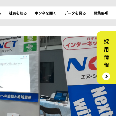
る
社員を知る
ホンネを聞く
データを見る
募集要項
採 用 情 報