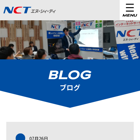
リクルートTOP
会社を知る
仕事を知る
ブログ
社員を知る
ホンネを聞く
データを見る
07月26日
募集要項